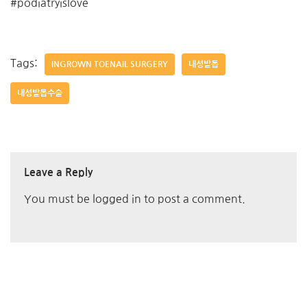
#podiatryislove
Tags:
INGROWN TOENAIL SURGERY
내성발톱
내성발톱수술
Leave a Reply
You must be
logged in
to post a comment.