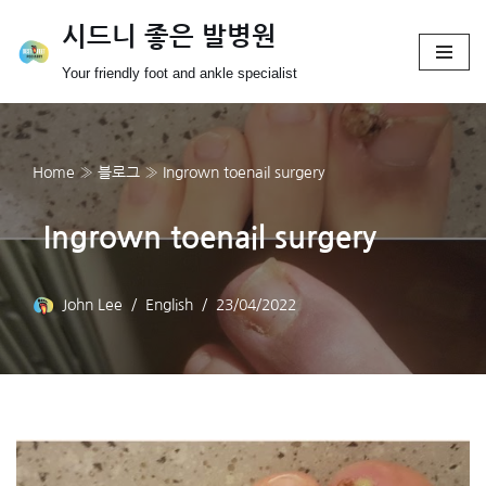
시드니 좋은 발병원
Skip
Your friendly foot and ankle specialist
to
content
Home
»
블로그
»
Ingrown toenail surgery
Ingrown toenail surgery
John Lee
English
23/04/2022