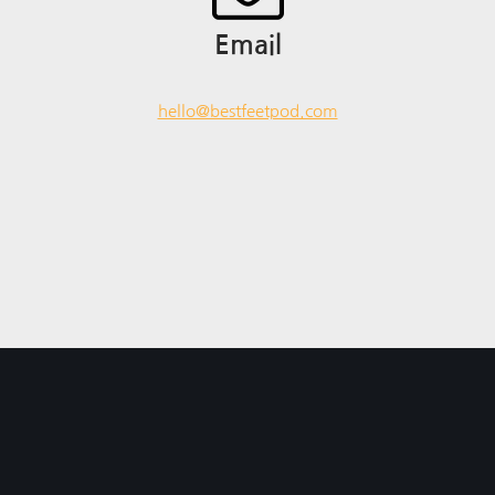
Email
hello@bestfeetpod.com