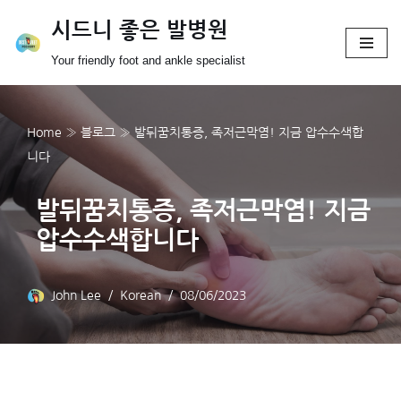
시드니 좋은 발병원
Skip
Your friendly foot and ankle specialist
to
content
Home
»
블로그
»
발뒤꿈치통증, 족저근막염! 지금 압수수색합
니다
발뒤꿈치통증, 족저근막염! 지금
압수수색합니다
John Lee
Korean
08/06/2023