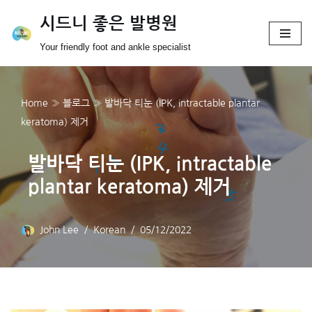
시드니 좋은 발병원
Skip
Your friendly foot and ankle specialist
to
content
Home
»
블로그
»
발바닥 티눈 (IPK, intractable plantar
keratoma) 제거
발바닥 티눈 (IPK, intractable
plantar keratoma) 제거
John Lee
Korean
05/12/2022