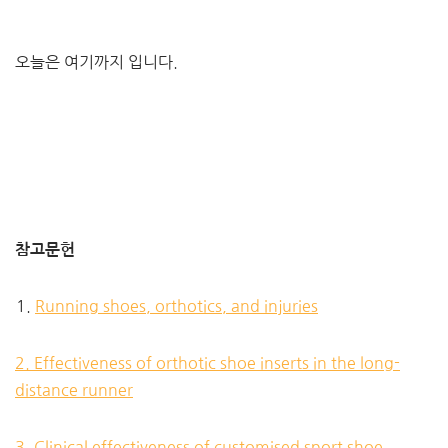
오늘은 여기까지 입니다.
참고문헌
​Running shoes, orthotics, and injuries
2. Effectiveness of orthotic shoe inserts in the long-
distance runner
3. Clinical effectiveness of customised sport shoe