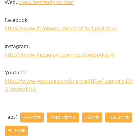
Web:
www.bestfeetpod.com
Facebook:
https://www.facebook.com/best.feet.podiatry/
Instagram:
https://www.instagram.com/bestfeetpodiatry/
Youtube:
https://www.youtube.com/channel/UCw1szoyrqiqYiR
ALbMnXPOA
Tags:
두꺼운발톱
문제성 발톱 치료
아픈발톱
파고드는발톱
피나는발톱