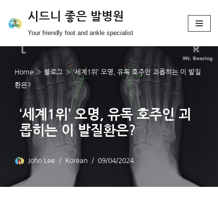
시드니 좋은 발병원
Skip
Your friendly foot and ankle specialist
to
content
Home
»
블로그
»
‘세계1위’ 오명, 유독 호주인 괴롭히는 이 발질
환은?
‘세계1위’ 오명, 유독 호주인 괴
롭히는 이 발질환은?
John Lee
Korean
09/04/2024