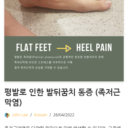
평발로 인한 발뒤꿈치 통증 (족저근
막염)
John Lee
Korean
26/04/2022