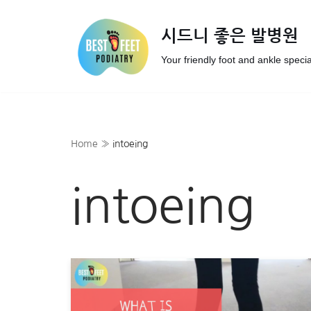
시드니 좋은 발병원
Skip
to
Your friendly foot and ankle specia
content
Home
»
intoeing
intoeing