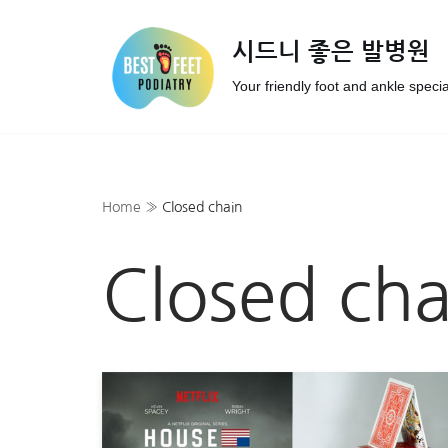
시드니 좋은 발병원
Skip
to
Your friendly foot and ankle specia
content
Home
»
Closed chain
Closed cha