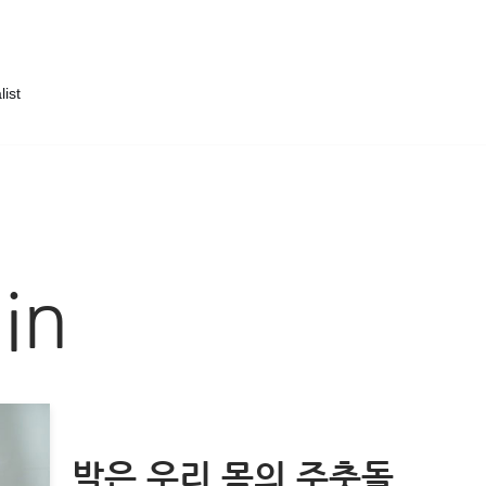
list
in
발은 우리 몸의 주춧돌